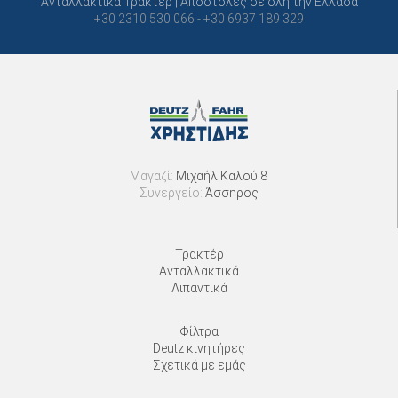
Ανταλλακτικά Τρακτέρ | Αποστολές σε όλη την Ελλάδα
+30 2310 530 066 - +30 6937 189 329
Μαγαζί:
Μιχαήλ Καλού 8
Συνεργείο:
Άσσηρος
Τρακτέρ
Ανταλλακτικά
Λιπαντικά
Φίλτρα
Deutz κινητήρες
Σχετικά με εμάς