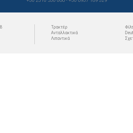
+30 2310 530 066 - +30 6937 189 329
8
Τρακτέρ
Φίλ
Ανταλλακτικά
Deu
Λιπαντικά
Σχε