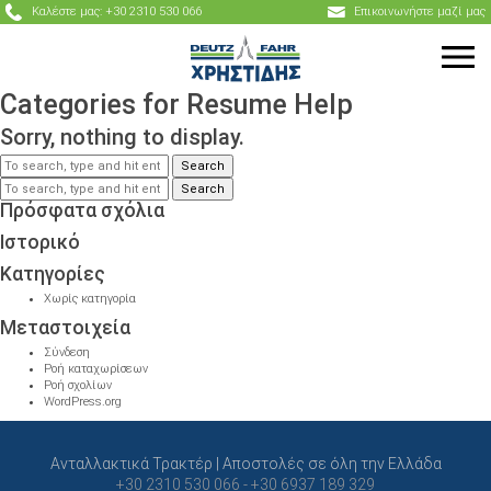
Καλέστε μας: +30 2310 530 066
Επικοινωνήστε μαζί μας
Categories for Resume Help
Sorry, nothing to display.
Search
Search
Πρόσφατα σχόλια
Ιστορικό
Kατηγορίες
Χωρίς κατηγορία
Μεταστοιχεία
Σύνδεση
Ροή καταχωρίσεων
Ροή σχολίων
WordPress.org
Ανταλλακτικά Τρακτέρ | Αποστολές σε όλη την Ελλάδα
+30 2310 530 066 - +30 6937 189 329