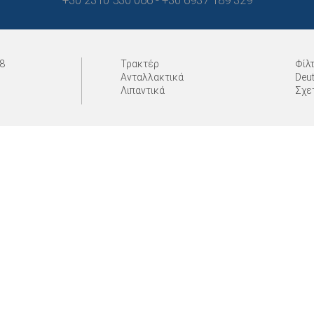
+30 2310 530 066 - +30 6937 189 329
8
Τρακτέρ
Φίλ
Ανταλλακτικά
Deu
Λιπαντικά
Σχε