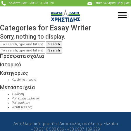
Καλέστε μας: +30 2310 530 066
Επικοινωνήστε μαζί μας
Categories for Essay Writer
Sorry, nothing to display.
Search
Search
Πρόσφατα σχόλια
Ιστορικό
Kατηγορίες
Χωρίς κατηγορία
Μεταστοιχεία
Σύνδεση
Ροή καταχωρίσεων
Ροή σχολίων
WordPress.org
Ανταλλακτικά Τρακτέρ | Αποστολές σε όλη την Ελλάδα
+30 2310 530 066 - +30 6937 189 329